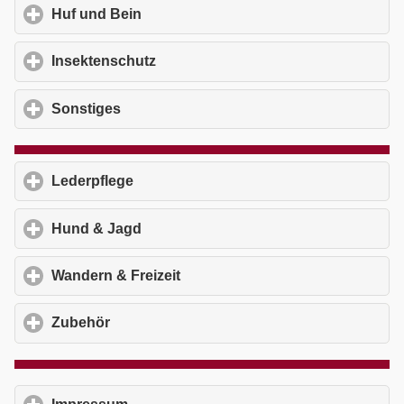
Huf und Bein
click to expand contents
Insektenschutz
click to expand contents
Sonstiges
click to expand contents
Lederpflege
click to expand contents
Hund & Jagd
click to expand contents
Wandern & Freizeit
click to expand contents
Zubehör
click to expand contents