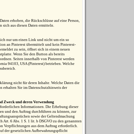
Daten erhoben, die Rückschlüsse auf eine Person,
 sich aus diesen Daten ermitteln.
sich nur um einen Link und nicht um ein so
on an Pinterest übermittelt und kein Pinterest-
emeldet zu sein, öffnet sich in einem neuen
stplatte. Wenn Sie den Button als bereits
uordnen. Seiten innerhalb von Pinterest werden
ornia 94103, USA (Pinterest) betrieben. Welche
s­bereich.
erklärung nicht für deren Inhalte. Welche Daten die
n erhalten Sie im Daten­schutz­hinweis der
und Zweck und deren Verwendung
rforderlichen Informationen. Die Erhebung dieser
ten und den Auftrag durchführen zu können, zur
Haftungsansprüchen sowie der Geltendmachung
ch Art. 6 Abs. 1 S. 1 lit. b DSGVO zu den genannten
n Verpflichtungen aus dem Auftrag erforderlich.
uf der gesetzlichen Aufbewahrungspflicht