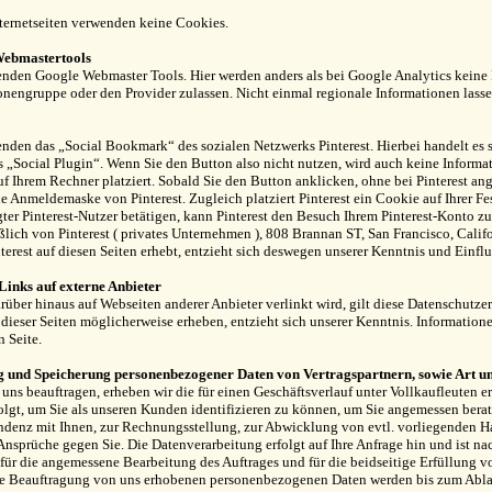
ternetseiten verwenden keine Cookies.
ebmastertools
nden Google Webmaster Tools. Hier werden anders als bei Google Analytics keine 
onengruppe oder den Provider zulassen. Nicht einmal regionale Informationen lassen
nden das „Social Bookmark“ des sozialen Netzwerks Pinterest. Hierbei handelt es 
 „Social Plugin“. Wenn Sie den Button also nicht nutzen, wird auch keine Informati
f Ihrem Rechner platziert. Sobald Sie den Button anklicken, ohne bei Pinterest ang
ie Anmelde­maske von Pinterest. Zugleich platziert Pinterest ein Cookie auf Ihrer Fe
ter Pinterest-Nutzer betätigen, kann Pinterest den Besuch Ihrem Pinterest-Konto z
ßlich von Pinterest ( privates Unternehmen ), 808 Brannan ST, San Francisco, Calif
terest auf diesen Seiten erhebt, entzieht sich deswegen unserer Kenntnis und Einflus
Links auf externe Anbieter
rüber hinaus auf Web­seiten anderer Anbieter verlinkt wird, gilt diese Daten­schutz­
 dieser Seiten möglicherweise erheben, entzieht sich unserer Kenntnis. Informatione
n Seite.
 und Speicherung personenbezogener Daten von Vertragspartnern, sowie Art 
uns beauftragen, erheben wir die für einen Geschäftsverlauf unter Vollkaufleuten e
olgt, um Sie als unseren Kunden identifizieren zu können, um Sie angemessen bera
ndenz mit Ihnen, zur Rechnungsstellung, zur Abwicklung von evtl. vorliegenden 
Ansprüche gegen Sie. Die Datenverarbeitung erfolgt auf Ihre Anfrage hin und ist na
ür die angemessene Bearbeitung des Auftrages und für die beidseitige Erfüllung vo
ie Beauftragung von uns erhobenen personenbezogenen Daten werden bis zum Abla