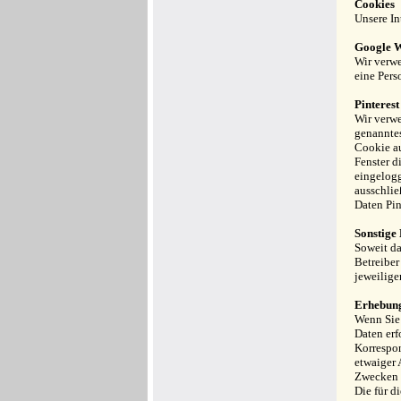
Cookies
Unsere In
Google W
Wir verwe
eine Pers
Pinterest
Wir verwe
genanntes
Cookie au
Fenster d
eingelogg
ausschlie
Daten Pin
Sonstige 
Soweit da
Betreiber
jeweilige
Erhebung
Wenn Sie 
Daten erf
Korrespo
etwaiger 
Zwecken f
Die für d