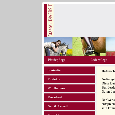
Pferdepflege
Lederpflege
Startseite
Datensch
Produkte
Geltungs
Diese Da
Bundesda
Wir über uns
Daten dur
Download
Der Websi
entsprech
Neu & Aktuell
sein kann