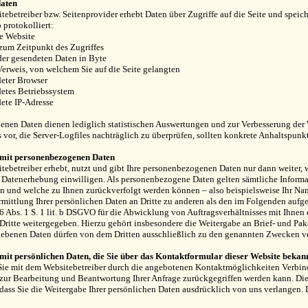
daten
tebetreiber bzw. Seitenprovider erhebt Daten über Zugriffe auf die Seite und speich
 protokolliert:
e Website
 zum Zeitpunkt des Zugriffes
er gesendeten Daten in Byte
Verweis, von welchem Sie auf die Seite gelangten
eter Browser
etes Betriebssystem
ete IP-Adresse
enen Daten dienen lediglich statistischen Auswertungen und zur Verbesserung der W
s vor, die Server-Logfiles nachträglich zu überprüfen, sollten konkrete Anhaltspun
it personenbezogenen Daten
tebetreiber erhebt, nutzt und gibt Ihre personenbezogenen Daten nur dann weiter, 
e Datenerhebung einwilligen. Als personenbezogene Daten gelten sämtliche Informa
 und welche zu Ihnen zurückverfolgt werden können – also beispielsweise Ihr Na
mittlung Ihrer persönlichen Daten an Dritte zu anderen als den im Folgenden aufgef
 6 Abs. 1 S. 1 lit. b DSGVO für die Abwicklung von Auftragsverhältnisses mit Ihnen
Dritte weitergegeben. Hierzu gehört insbesondere die Weitergabe an Brief- und Pak
gebenen Daten dürfen von dem Dritten ausschließlich zu den genannten Zwecken v
it persönlichen Daten, die Sie über das Kontaktformular dieser Website bekan
e mit dem Websitebetreiber durch die angebotenen Kontaktmöglichkeiten Verbind
 zur Bearbeitung und Beantwortung Ihrer Anfrage zurückgegriffen werden kann. Die
 dass Sie die Weitergabe Ihrer persönlichen Daten ausdrücklich von uns verlangen. 