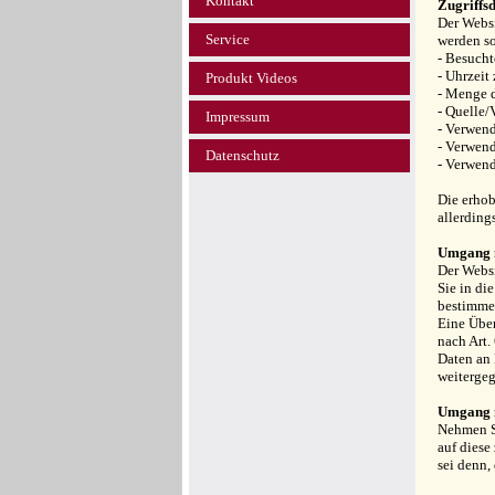
Kontakt
Zugriffs
Der Websi
Service
werden so
- Besucht
- Uhrzeit
Produkt Videos
- Menge d
- Quelle/
Impressum
- Verwend
- Verwend
Datenschutz
- Verwend
Die erhob
allerding
Umgang m
Der Websi
Sie in di
bestimmen
Eine Über
nach Art.
Daten an 
weiterge
Umgang m
Nehmen Si
auf diese
sei denn,