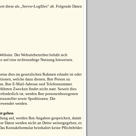
ert diese als „Server-Logfiles“ ab. Folgende Daten
ebsite. Der Websitebetreiber behält sich
kte auf eine rechtswidrige Nutzung hinweisen.
wenn dies im gesetzlichen Rahmen erlaubt ist oder
tionen, welche dazu dienen, Ihre Person zu
me, Ihre E-Mail-Adresse und Telefonnummer.
ührten Zwecken findet nicht statt. Soweit dies
 erforderlich ist, werden Ihre personenbezogenen
etzusteller sowie Speditionen. Die
erwendet werden.
nt geben
ung auf, werden Ihre Angaben gespeichert, damit
se Daten werden nicht an Dritte weitergegeben, es
Das Kontaktformular beinhaltet keine Pflichtfelder.