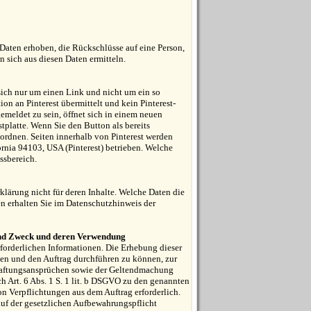
Daten erhoben, die Rückschlüsse auf eine Person,
 sich aus diesen Daten ermitteln.
sich nur um einen Link und nicht um ein so
on an Pinterest übermittelt und kein Pinterest-
emeldet zu sein, öffnet sich in einem neuen
stplatte. Wenn Sie den Button als bereits
uordnen. Seiten innerhalb von Pinterest werden
ornia 94103, USA (Pinterest) betrieben. Welche
s­bereich.
erklärung nicht für deren Inhalte. Welche Daten die
n erhalten Sie im Daten­schutz­hinweis der
und Zweck und deren Verwendung
rforderlichen Informationen. Die Erhebung dieser
ten und den Auftrag durchführen zu können, zur
Haftungsansprüchen sowie der Geltendmachung
ch Art. 6 Abs. 1 S. 1 lit. b DSGVO zu den genannten
n Verpflichtungen aus dem Auftrag erforderlich.
uf der gesetzlichen Aufbewahrungspflicht