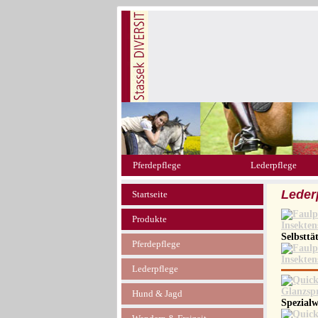
Pferdepflege
Lederpflege
Leder
Startseite
Produkte
Selbsttä
Pferdepflege
Lederpflege
Hund & Jagd
Spezialw