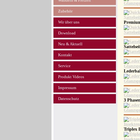
Wandern & Freizeit
Zubehör
Wir über uns
Premium
Download
Neu & Aktuell
Sattelse
Kontakt
Service
Lederba
Produkt Videos
Impressum
Datenschutz
3 Phase
Triplex 