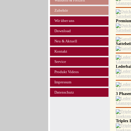
Wandern & Freizeit
Zubehör
Wir über uns
Premium
Download
Neu & Aktuell
Sattelse
Kontakt
Service
Lederba
Produkt Videos
Impressum
Datenschutz
3 Phase
Triplex 