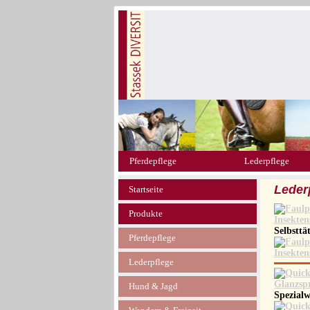
Pferdepflege
Lederpflege
Leder
Startseite
Produkte
Selbsttä
Pferdepflege
Lederpflege
Hund & Jagd
Spezialw