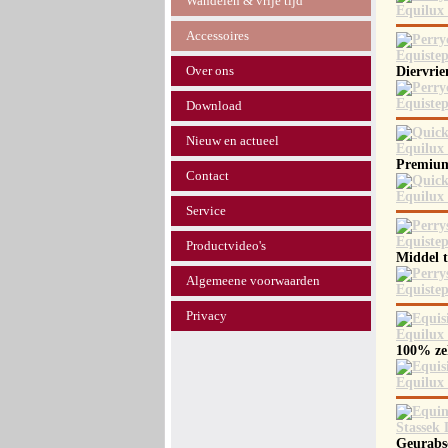
Wandelen & vrije tijd
Accessoires
Over ons
Diervri
Download
Nieuw en actueel
Premium
Contact
Service
Productvideo's
Middel 
Algemeene voorwaarden
Privacy
100% ze
Geurabso