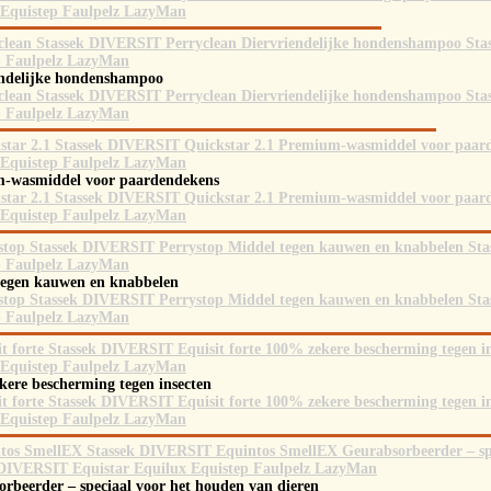
endelijke hondenshampoo
-wasmiddel voor paardendekens
tegen kauwen en knabbelen
kere bescherming tegen insecten
rbeerder – speciaal voor het houden van dieren