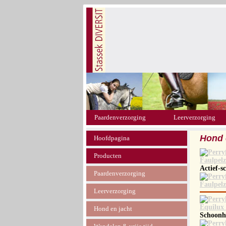
Paardenverzorging
Leerverzorging
Hond 
Hoofdpagina
Producten
Actief-
Paardenverzorging
Leerverzorging
Hond en jacht
Schoonhe