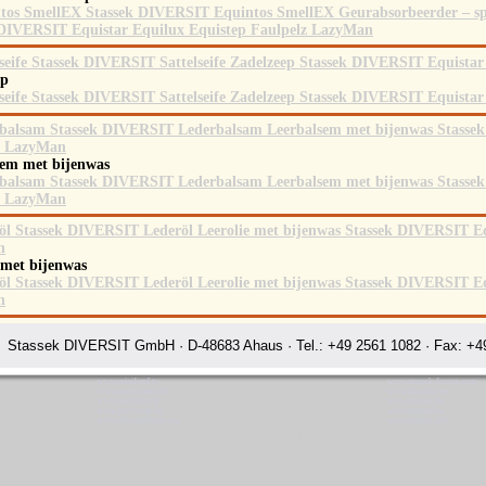
ep
sem met bijenwas
 met bijenwas
Stassek DIVERSIT GmbH · D-48683 Ahaus · Tel.: +49 2561 1082 · Fax: +49
www.minifood.tv
www.stassek-france.com
www.perryclean.de
www.stassek.com
www.perrylux.de
www.stassek.de
www.perrystop.de
www.stassek.eu
www.pferdepflege.org
www.stassek.info
Stassek Diversit De criteria voor paardenverzorging PortoAlegre
Rating:
4.7
-
3872
reviews
Stassek Diversit De criteria voor paardenverzorging PortoAlegre
Stassek Diversit De criteria voor paardenverzorging Hond en jacht PortoAlegre