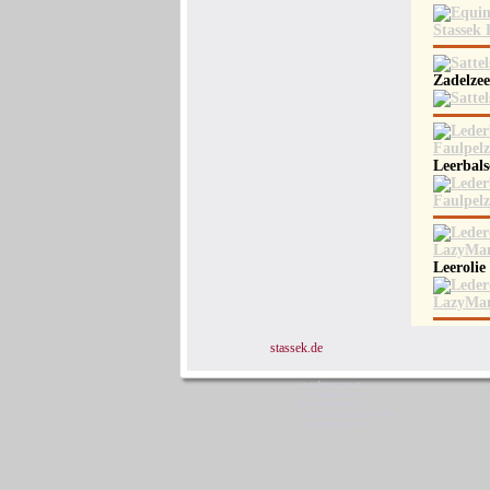
Zadelze
Leerbal
Leerolie
stassek.de
www.horsecare.tv
www.hundedeo.com
www.hundedeo.de
www.leder-pflegemittel.de
www.minifood.eu