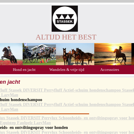
ALTIJD HET BEST
Hond en jacht
Wandelen & vrije tijd
Accessoires
en jacht
schuim hondenschampoo
ids- en ontviltingsspray voor honden