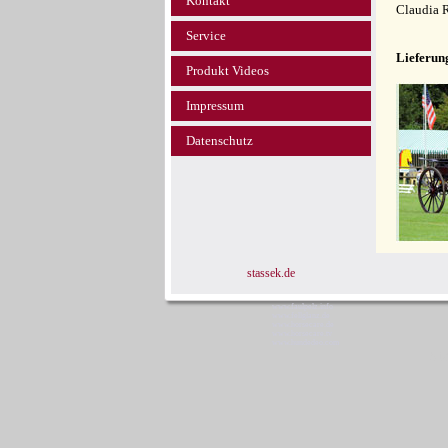
Kontakt
Claudia 
Service
Lieferun
Produkt Videos
Impressum
Datenschutz
stassek.de
www.faulpelz.info
www.fellglanz.de
www.horsecare.de
www.horsecare.tv
www.hundedeo.com
St