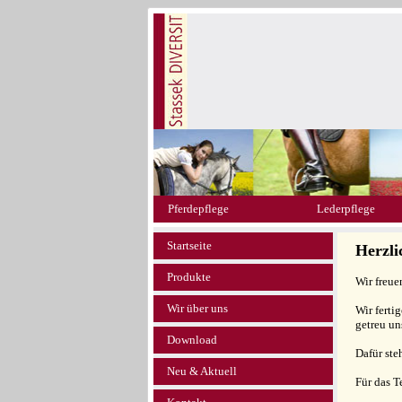
Pferdepflege
Lederpflege
Startseite
Herzl
Produkte
Wir freue
Wir über uns
Wir ferti
getreu un
Download
Dafür ste
Neu & Aktuell
Für das 