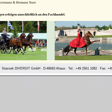
Rottmann & Hermann Stute
gen erfolgen ausschließlich an den Fachhandel.
Stassek DIVERSIT GmbH · D-48683 Ahaus · Tel.: +49 2561 1082 · Fax: +49
www.hundedeo.de
www.perrylux.de
www.leder-pflegemittel.de
www.perrystop.de
www.minifood.eu
www.pferdepflege.org
www.minifood.tv
www.stassek-france.com
www.perryclean.de
www.stassek.com
assek Diversit Stassek Diversit Pferdeplege Lederpflege Hundeflege Ah
Rating:
4.7
-
3870
reviews
Stassek Diversit Stassek Diversit Pferdeplege Lederpflege Hundeflege Ahaus
Waschmittel Haushalt Freizeit Glanzspray Pflege Reitsport Fellglanz Schweifspray Sattelseife Glanzspray Insektenspray
Stassek DIVERSIT Equistar Equilux Equistep Faulpelz LazyMan Pferdepflege Lederpflege Stassek Diversit Ahaus
Quickstar Faulpelz LazyMan Equifix Triplex Lederbalsam Lederöl Ölseife Equintos Bronchifresh