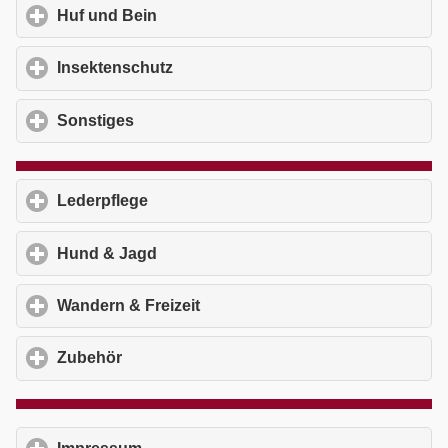
Huf und Bein
click to expand contents
Insektenschutz
click to expand contents
Sonstiges
click to expand contents
Lederpflege
click to expand contents
Hund & Jagd
click to expand contents
Wandern & Freizeit
click to expand contents
Zubehör
click to expand contents