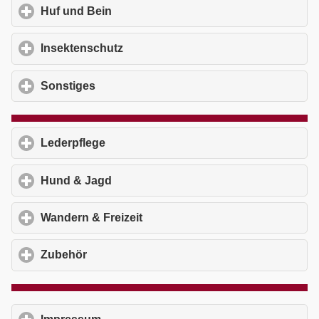
Huf und Bein
click to expand contents
Insektenschutz
click to expand contents
Sonstiges
click to expand contents
Lederpflege
click to expand contents
Hund & Jagd
click to expand contents
Wandern & Freizeit
click to expand contents
Zubehör
click to expand contents