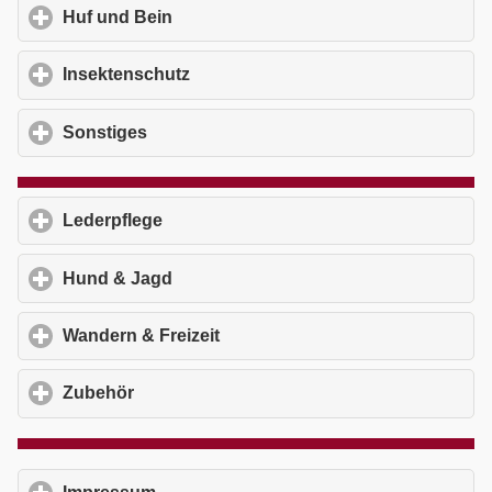
Huf und Bein
click to expand contents
Insektenschutz
click to expand contents
Sonstiges
click to expand contents
Lederpflege
click to expand contents
Hund & Jagd
click to expand contents
Wandern & Freizeit
click to expand contents
Zubehör
click to expand contents