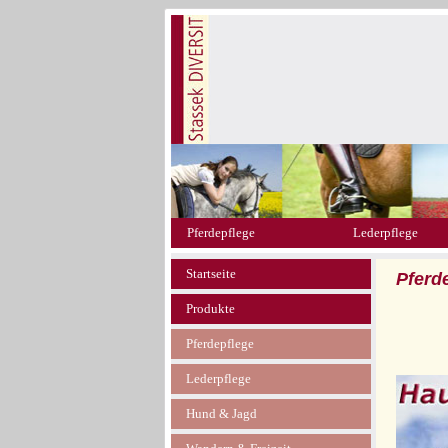
Pferdepflege
Lederpflege
Startseite
Pferd
Produkte
Pferdepflege
Lederpflege
Hund & Jagd