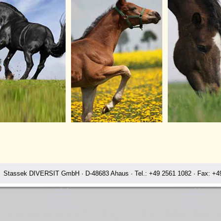
Stassek DIVERSIT GmbH · D-48683 Ahaus · Tel.: +49 2561 1082 · Fax: +49
www.minifood.tv
www.stassek-france.com
www.perryclean.de
www.stassek.com
www.perrylux.de
www.stassek.de
www.perrystop.de
www.stassek.eu
www.pferdepflege.org
www.stassek.info
Diversit Stassek Diversit Pferdepflege Lederpflege Fellglanz Glanzsp