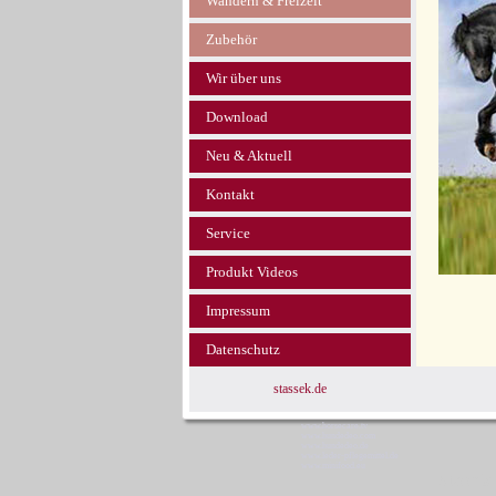
Wandern & Freizeit
Zubehör
Wir über uns
Download
Neu & Aktuell
Kontakt
Service
Produkt Videos
Impressum
Datenschutz
stassek.de
www.horsecare.tv
www.hundedeo.com
www.hundedeo.de
www.leder-pflegemittel.de
www.minifood.eu
Stassek 