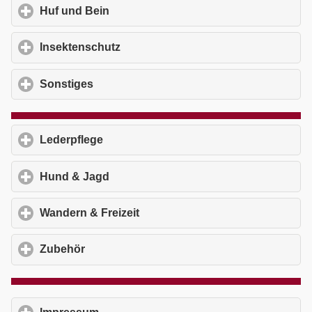
Huf und Bein
click to expand contents
Insektenschutz
click to expand contents
Sonstiges
click to expand contents
Lederpflege
click to expand contents
Hund & Jagd
click to expand contents
Wandern & Freizeit
click to expand contents
Zubehör
click to expand contents