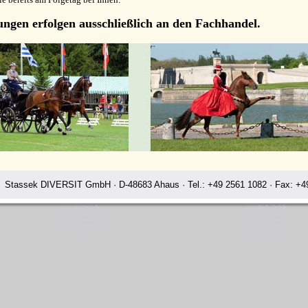
ungen erfolgen ausschließlich an den Fachhandel.
Stassek DIVERSIT GmbH · D-48683 Ahaus · Tel.: +49 2561 1082 · Fax: +49
www.equistar.de
www.faulpelz.info
www.equistar.info
www.fellglanz.de
www.equistar.net
www.horsecare.de
www.equistar.org
www.horsecare.tv
www.equistar.tv
www.hundedeo.com
 Diversit Service Stassek Pferdepflege Lederpflege Fellglanz Glanzspr
Rating:
4.7
-
3870
reviews
Stassek Diversit Service Stassek Pferdepflege Lederpflege Fellglanz Glanzspray Ahaus
LazyMan Equifix Triplex Lederbalsam Lederöl Ölseife Equintos Bronchifresh Perryclean Fellglanz Schweifspray Sattelseife Glanzspray Insektenspray
Stassek DIVERSIT Equistar Equilux Equistep Faulpelz LazyMan Pferdepflege Lederpflege Stassek Diversit Ahaus
Quickstar Faulpelz LazyMan Equifix Triplex Lederbalsam Lederöl Ölseife Equintos Bronchifresh
Stassek Diversit Lederschutz Ledertinktur Lederpflege Hundepflege