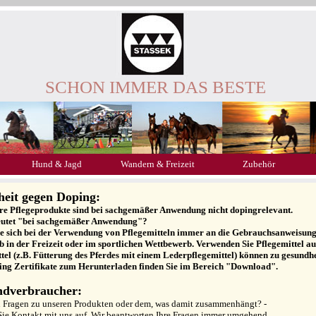
SCHON IMMER DAS BESTE
Hund & Jagd
Wandern & Freizeit
Zubehör
heit gegen Doping:
ere Pflegeprodukte sind bei sachgemäßer Anwendung nicht dopingrelevant.
utet "bei sachgemäßer Anwendung"?
ie sich bei der Verwendung von Pflegemitteln immer an die Gebrauchsanweisung a
ob in der Freizeit oder im sportlichen Wettbewerb. Verwenden Sie Pflegemittel 
tel (z.B. Fütterung des Pferdes mit einem Lederpflegemittel) können zu gesundh
ing Zertifikate zum Herunterladen finden Sie im Bereich "Download".
ndverbraucher:
n Fragen zu unseren Produkten oder dem, was damit zusammenhängt? -
ie Kontakt mit uns auf. Wir beantworten Ihre Fragen immer umgehend.