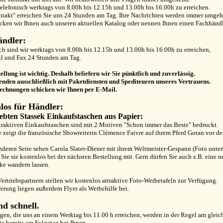
telefonisch werktags von 8.00h bis 12.15h und 13.00h bis 16.00h zu erreichen.
takt" erreichen Sie uns 24 Stunden am Tag. Ihre Nachrichten werden immer umgeh
cken wir Ihnen auch unseren aktuellen Katalog oder nennen Ihnen einen Fachhändle
ndler:
ch sind wir werktags von 8.00h bis 12.15h und 13.00h bis 16.00h zu erreichen,
il und Fax 24 Stunden am Tag.
ellung ist wichtig. Deshalb beliefern wir Sie pünktlich und zuverlässig.
enden ausschließlich mit Paketdiensten und Spediteuren unseres Vertrauens.
echnungen schicken wir Ihnen per E-Mail.
los für Händler:
iebten Stassek Einkaufstaschen aus Papier:
traktiven Einkaufstaschen sind mit 2 Motiven "Schon immer das Beste" bedruckt.
e zeigt die französische Showreiterin Clémence Faivre auf ihrem Pferd Gotan vor de
nderen Seite sehen Carola Slater-Diener mit ihrem Weltmeister-Gespann (Foto unten
 Sie sie kostenlos bei der nächsten Bestellung mit. Gern dürfen Sie auch z.B. eine
ke wandern lassen.
ertriebspartnern stellen wir kostenlos attraktive Foto-Werbetafeln zur Verfügung.
ferung liegen außerdem Flyer als Werbehilfe bei.
nd schnell.
gen, die uns an einem Werktag bis 11.00 h erreichen, werden in der Regel am gleic
sie bereits am Folgetag bei Ihnen.