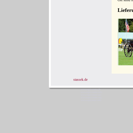
Liefer
stassek.de
www.equi-center.de
www.equi-center.info
www.equi-center.net
www.equi-center.org
www.equicenter.info
Stassek