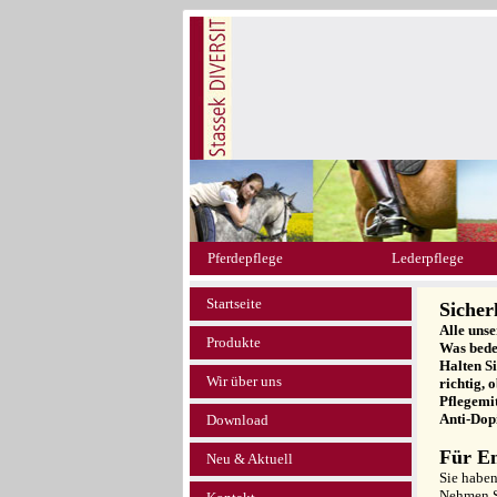
Pferdepflege
Lederpflege
Startseite
Sicher
Alle uns
Produkte
Was bede
Halten S
Wir über uns
richtig, 
Pflegemit
Anti-Dop
Download
Für E
Neu & Aktuell
Sie habe
Nehmen S