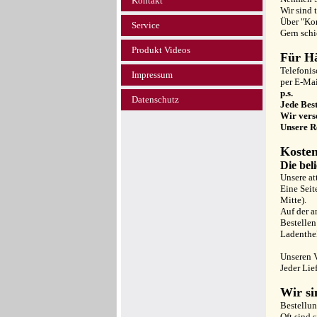
Kontakt
Wir sind 
Über "Kon
Service
Gern schi
Produkt Videos
Für Hä
Telefonis
Impressum
per E-Ma
p.s.
Datenschutz
Jede Best
Wir vers
Unsere R
Kosten
Die bel
Unsere at
Eine Seit
Mitte).
Auf der a
Bestellen
Ladenthe
Unseren V
Jeder Lie
Wir si
Bestellun
Oft sind 