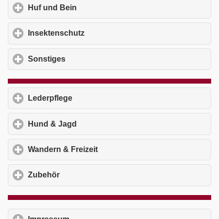
Huf und Bein
click to expand contents
Insektenschutz
click to expand contents
Sonstiges
click to expand contents
Lederpflege
click to expand contents
Hund & Jagd
click to expand contents
Wandern & Freizeit
click to expand contents
Zubehör
click to expand contents