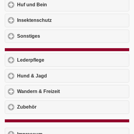
Huf und Bein
click to expand contents
Insektenschutz
click to expand contents
Sonstiges
click to expand contents
Lederpflege
click to expand contents
Hund & Jagd
click to expand contents
Wandern & Freizeit
click to expand contents
Zubehör
click to expand contents